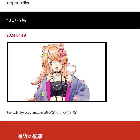
nopochi/live
ついっち
2024.04.19
twitch.tv/pochisama86なんかみてな
最近の記事